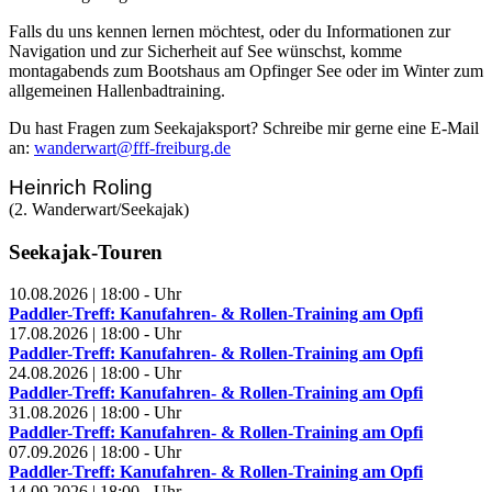
Falls du uns kennen lernen möchtest, oder du Informationen zur
Navigation und zur Sicherheit auf See wünschst, komme
montagabends zum Bootshaus am Opfinger See oder im Winter zum
allgemeinen Hallenbadtraining.
Du hast Fragen zum Seekajaksport? Schreibe mir gerne eine E-Mail
an:
wanderwart@fff-freiburg.de
Heinrich Roling
(2. Wanderwart/Seekajak)
Seekajak-Touren
10.08.2026
|
18:00
-
Uhr
Paddler-Treff: Kanufahren- & Rollen-Training am Opfi
17.08.2026
|
18:00
-
Uhr
Paddler-Treff: Kanufahren- & Rollen-Training am Opfi
24.08.2026
|
18:00
-
Uhr
Paddler-Treff: Kanufahren- & Rollen-Training am Opfi
31.08.2026
|
18:00
-
Uhr
Paddler-Treff: Kanufahren- & Rollen-Training am Opfi
07.09.2026
|
18:00
-
Uhr
Paddler-Treff: Kanufahren- & Rollen-Training am Opfi
14.09.2026
|
18:00
-
Uhr