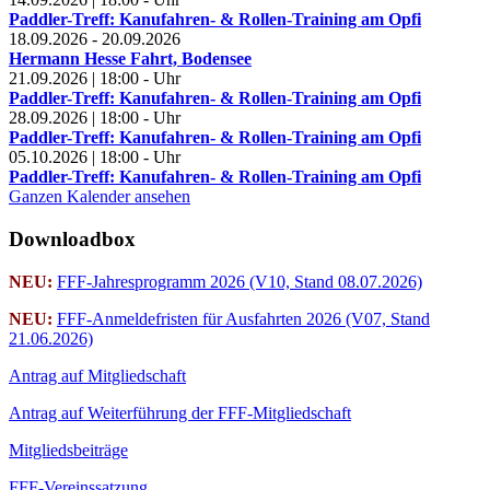
Paddler-Treff: Kanufahren- & Rollen-Training am Opfi
18.09.2026
-
20.09.2026
Hermann Hesse Fahrt, Bodensee
21.09.2026
|
18:00
-
Uhr
Paddler-Treff: Kanufahren- & Rollen-Training am Opfi
28.09.2026
|
18:00
-
Uhr
Paddler-Treff: Kanufahren- & Rollen-Training am Opfi
05.10.2026
|
18:00
-
Uhr
Paddler-Treff: Kanufahren- & Rollen-Training am Opfi
Ganzen Kalender ansehen
Downloadbox
NEU:
FFF-Jahresprogramm 2026 (V10, Stand 08.07.2026)
NEU:
FFF-Anmeldefristen für Ausfahrten 2026 (V07, Stand
21.06.2026)
Antrag auf Mitgliedschaft
Antrag auf Weiterführung der FFF-Mitgliedschaft
Mitgliedsbeiträge
FFF-Vereinssatzung