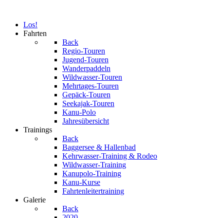
Los!
Fahrten
Back
Regio-Touren
Jugend-Touren
Wanderpaddeln
Wildwasser-Touren
Mehrtages-Touren
Gepäck-Touren
Seekajak-Touren
Kanu-Polo
Jahresübersicht
Trainings
Back
Baggersee & Hallenbad
Kehrwasser-Training & Rodeo
Wildwasser-Training
Kanupolo-Training
Kanu-Kurse
Fahrtenleitertraining
Galerie
Back
2020