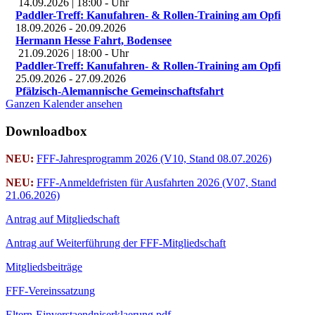
14.09.2026
|
18:00
-
Uhr
Paddler-Treff: Kanufahren- & Rollen-Training am Opfi
18.09.2026
-
20.09.2026
Hermann Hesse Fahrt, Bodensee
21.09.2026
|
18:00
-
Uhr
Paddler-Treff: Kanufahren- & Rollen-Training am Opfi
25.09.2026
-
27.09.2026
Pfälzisch-Alemannische Gemeinschaftsfahrt
Ganzen Kalender ansehen
Downloadbox
NEU:
FFF-Jahresprogramm 2026 (V10, Stand 08.07.2026)
NEU:
FFF-Anmeldefristen für Ausfahrten 2026 (V07, Stand
21.06.2026)
Antrag auf Mitgliedschaft
Antrag auf Weiterführung der FFF-Mitgliedschaft
Mitgliedsbeiträge
FFF-Vereinssatzung
Eltern-Einverstaendniserklaerung.pdf