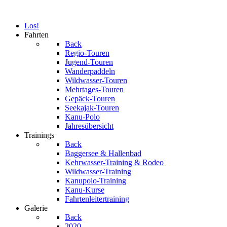
Los!
Fahrten
Back
Regio-Touren
Jugend-Touren
Wanderpaddeln
Wildwasser-Touren
Mehrtages-Touren
Gepäck-Touren
Seekajak-Touren
Kanu-Polo
Jahresübersicht
Trainings
Back
Baggersee & Hallenbad
Kehrwasser-Training & Rodeo
Wildwasser-Training
Kanupolo-Training
Kanu-Kurse
Fahrtenleitertraining
Galerie
Back
2020