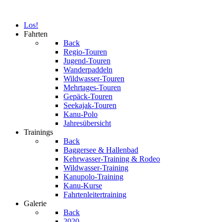
Los!
Fahrten
Back
Regio-Touren
Jugend-Touren
Wanderpaddeln
Wildwasser-Touren
Mehrtages-Touren
Gepäck-Touren
Seekajak-Touren
Kanu-Polo
Jahresübersicht
Trainings
Back
Baggersee & Hallenbad
Kehrwasser-Training & Rodeo
Wildwasser-Training
Kanupolo-Training
Kanu-Kurse
Fahrtenleitertraining
Galerie
Back
2020