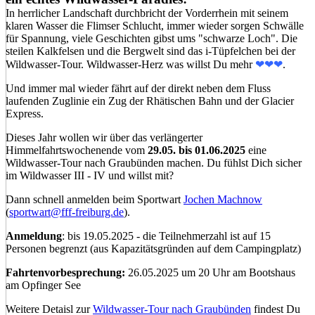
In herrlicher Landschaft durchbricht der Vorderrhein mit seinem
klaren Wasser die Flimser Schlucht, immer wieder sorgen Schwälle
für Spannung, viele Geschichten gibst ums "schwarze Loch". Die
steilen Kalkfelsen und die Bergwelt sind das i-Tüpfelchen bei der
Wildwasser-Tour. Wildwasser-Herz was willst Du mehr
❤
❤
❤
.
Und immer mal wieder fährt auf der direkt neben dem Fluss
laufenden Zuglinie ein Zug der Rhätischen Bahn und der Glacier
Express.
Dieses Jahr wollen wir über das verlängerter
Himmelfahrtswochenende vom
29.05. bis 01.06.2025
eine
Wildwasser-Tour nach Graubünden machen. Du fühlst Dich sicher
im Wildwasser III - IV und willst mit?
Dann schnell anmelden beim Sportwart
Jochen Machnow
(
sportwart@fff-freiburg.de
).
Anmeldung
: bis 19.05.2025 - die Teilnehmerzahl ist auf 15
Personen begrenzt (aus Kapazitätsgründen auf dem Campingplatz)
Fahrtenvorbesprechung:
26.05.2025 um 20 Uhr am Bootshaus
am Opfinger See
Weitere Detaisl zur
Wildwasser-Tour nach Graubünden
findest Du