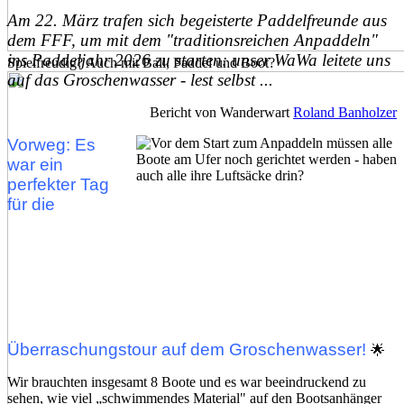
Am 22. März trafen sich begeisterte Paddelfreunde aus
dem FFF, um mit dem "traditionsreichen Anpaddeln"
ins Paddeljahr 2026 zu starten: unser WaWa leitete uns
Spielfreudig? Auch mit Ball, Paddel und Boot?
auf das Groschenwasser - lest selbst ...
Bericht von Wanderwart
Roland Banholzer
Vorweg: Es
war ein
perfekter Tag
für die
Überraschungstour auf dem Groschenwasser!
🌟
Wir brauchten insgesamt 8 Boote und es war beeindruckend zu
sehen, wie viel „schwimmendes Material" auf den Bootsanhänger