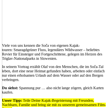
Viele von uns kennen die Soča von eigenen Kajak­
touren: Smaragdgrüner Fluss, legendäres Wildwasser – beliebtes
Revier für Einsteiger und Fortgeschrittene, gelegen im Herzen des
Triglav-Nationalparks in Slo­wenien.
In seinem Vortrag erzählt Olaf von den Menschen, die im Soča-Tal
leben, dort eine neue Heimat gefunden haben, arbeiten oder einfach
nur einen erholsamen Ur­laub auf dem Wasser oder auf den Bergen
verbringen.
Du siehst:
Spannung pur … also nicht lange zögern, gleich Karten
kaufen.
Unser Tipp:
Teile Deine Kajak-Begeisterung mit Freunden,
Nachbarn, Familie und bring sie mit zu unserem gemeinsamen Film-