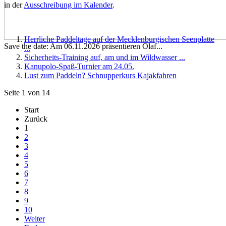
in der
Ausschreibung im Kalender
.
Herrliche Paddeltage auf der Mecklenburgischen Seenplatte
Save the date: Am 06.11.2026 präsentieren Olaf...
...
Sicherheits-Training auf, am und im Wildwasser ...
Kanupolo-Spaß-Turnier am 24.05.
Lust zum Paddeln? Schnupperkurs Kajakfahren
Seite 1 von 14
Start
Zurück
1
2
3
4
5
6
7
8
9
10
Weiter