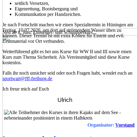
seitlich Versetzen,
Eigenrettung, Bootsbergung und
Kommunikation per Handzeichen.
Je nach Fortschritt machen wir einen Spezialtermin in Hüningen am
Freitag, 10.07.2026, um dort auf strömendem Wasser üben zu
Neu ab 8. Juni: Einsteiger- und Schnupperkurs...
können. Dieser Termin ist mit extra Kosten für Eintritt und evtl.
Leihmaterial vor Ort verbunden.
Weiterführend gibt es bei uns Kurse für WW II und III sowie einen
Kurs zum Thema Sicherheit. Als Vereinsmitglied sind diese Kurse
kostenlos.
Falls ihr noch unsicher seid oder noch Fragen habt, wendet euch an
sportwart@fff-freiburg.de
Ich freue mich auf Euch
Ulrich
Organisator:
Vorstand