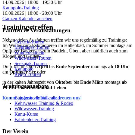
14.09.2026
|
18:00
-
19:30
Uhr
Kanupolo-Training
16.09.2026
|
18:00
-
20:00
Uhr
Ganzen Kalender ansehen
Trainingstreffen
Fahrten & Veranstaltungen
Neben vielen Ausfahrten treffen wir uns regelmäßig zu Trainings:
Gepäck-Touren
Im Winter zum Eskimotieren im Hallenbad, im Sommer montags am
Mehrtages-Touren
Opfinger Baggersee zum Paddeln, Üben, aber natürlich auch zum
Wanderpaddeln
Klönen und Grillen.
Wildwasser-Touren
Seekajak-Touren
Du triffst uns von
April
bis
Ende September
montags
ab 18 Uhr
Kanupolo
am
Opfinger See
oder
Regio-Touren
in der kalten Jahreszeit von
Oktober
bis
Ende März
montags
ab
Trainingsangebote
19 Uhr
im
Schwimmbad Lehen
.
Baggersee & Hallenbad
Komm einfach vorbei - wir freuen uns!
Kehrwasser-Training & Rodeo
Wildwasser-Training
Kanu-Kurse
Fahrtenleiter-Training
Der Verein