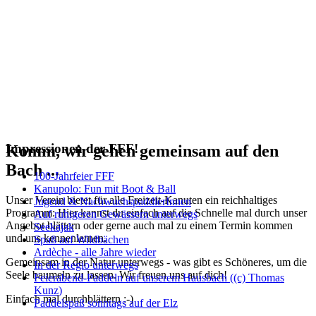
Impressionen der FFF!
Komm, wir gehen gemeinsam auf den
Bach ...
100-Jahrfeier FFF
Kanupolo: Fun mit Boot & Ball
Unser Verein bietet für alle Freizeit-Kanuten ein reichhaltiges
Jugend & NachwuchspaddlerInnen
Programm: Hier kannst du einfach auf die Schnelle mal durch unser
Auf ruhigeren Gewässern unterwegs
Angebot blättern oder gerne auch mal zu einem Termin kommen
Seekajak
und uns kennenlernen.
Spaß auf Wildbächen
Ardèche - alle Jahre wieder
Gemeinsam in der Natur unterwegs - was gibt es Schöneres, um die
In der Regio unterwegs
Seele baumeln zu lassen. Wir freuen uns auf dich!
Feierabend-Paddeln auf unserem Hausbach ((c) Thomas
Kunz)
Einfach mal durchblättern :-)
Paddelspaß sonntags auf der Elz