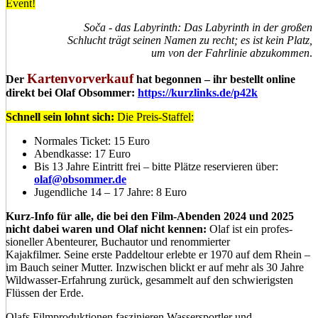
Event!
Soča - das Labyrinth: Das Labyrinth in der großen
Schlucht trägt seinen Namen zu recht; es ist kein Platz,
um von der Fahrlinie abzukommen
.
Kartenvorverkauf
Der
hat begonnen – ihr bestellt online
direkt bei Olaf Obsommer:
https://kurzlinks.de/p42k
Schnell sein lohnt sich:
Die Preis-Staffel:
Normales Ticket: 15 Euro
Abendkasse: 17 Euro
Bis 13 Jahre Eintritt frei – bitte Plätze reservieren über:
olaf@obsommer.de
Jugendliche 14 – 17 Jahre: 8 Euro
Kurz-Info für alle, die bei den Film-Abenden 2024 und 2025
nicht dabei waren und Olaf nicht kennen:
Olaf ist ein profes­
sioneller Aben­teurer, Buchautor und renommierter
Kajakfilmer. Seine erste Paddeltour erlebte er 1970 auf dem Rhein –
im Bauch seiner Mutter. Inzwischen blickt er auf mehr als 30 Jahre
Wildwasser-Erfahrung zurück, gesammelt auf den schwierigsten
Flüssen der Erde.
Olafs Filmproduktionen faszinieren Wassersportler und