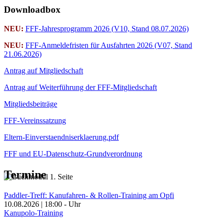
Downloadbox
NEU:
FFF-Jahresprogramm 2026 (V10, Stand 08.07.2026)
NEU:
FFF-Anmeldefristen für Ausfahrten 2026 (V07, Stand
21.06.2026)
Antrag auf Mitgliedschaft
Antrag auf Weiterführung der FFF-Mitgliedschaft
Mitgliedsbeiträge
FFF-Vereinssatzung
Eltern-Einverstaendniserklaerung.pdf
FFF und EU-Datenschutz-Grundverordnung
Termine
Paddler-Treff: Kanufahren- & Rollen-Training am Opfi
10.08.2026
|
18:00
-
Uhr
Kanupolo-Training