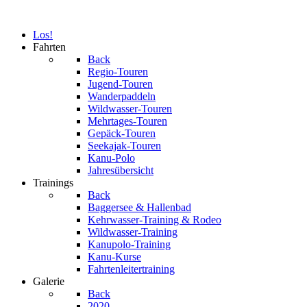
Los!
Fahrten
Back
Regio-Touren
Jugend-Touren
Wanderpaddeln
Wildwasser-Touren
Mehrtages-Touren
Gepäck-Touren
Seekajak-Touren
Kanu-Polo
Jahresübersicht
Trainings
Back
Baggersee & Hallenbad
Kehrwasser-Training & Rodeo
Wildwasser-Training
Kanupolo-Training
Kanu-Kurse
Fahrtenleitertraining
Galerie
Back
2020