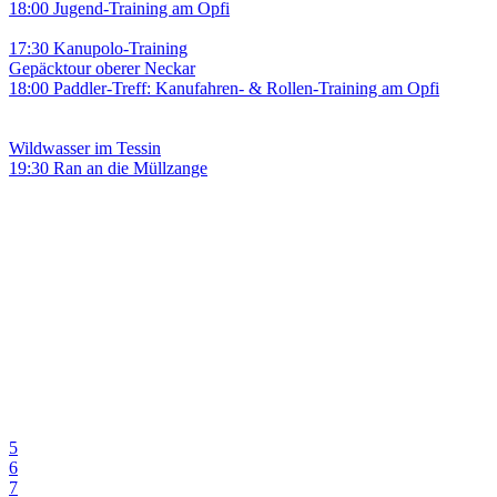
18:00 Jugend-Training am Opfi
17:30 Kanupolo-Training
Gepäcktour oberer Neckar
18:00 Paddler-Treff: Kanufahren- & Rollen-Training am Opfi
Wildwasser im Tessin
19:30 Ran an die Müllzange
5
6
7