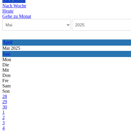
Nach Monat
Nach Woche
Heute
Gehe zu Monat
April
Mai 2025
Juni
Mon
Die
Mit
Don
Fre
Sam
Son
28
29
30
1
2
3
4