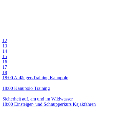
12
13
14
15
16
17
18
18:00 Anfänger-Training Kanupolo
18:00 Kanupolo-Training
Sicherheit auf, am und im Wildwasser
18:00 Einsteiger- und Schnupperkurs Kajakfahren