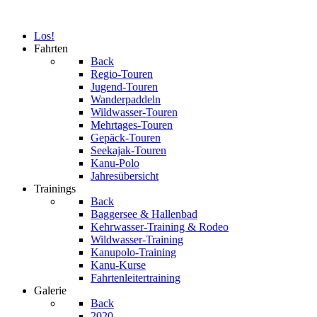
Los!
Fahrten
Back
Regio-Touren
Jugend-Touren
Wanderpaddeln
Wildwasser-Touren
Mehrtages-Touren
Gepäck-Touren
Seekajak-Touren
Kanu-Polo
Jahresübersicht
Trainings
Back
Baggersee & Hallenbad
Kehrwasser-Training & Rodeo
Wildwasser-Training
Kanupolo-Training
Kanu-Kurse
Fahrtenleitertraining
Galerie
Back
2020