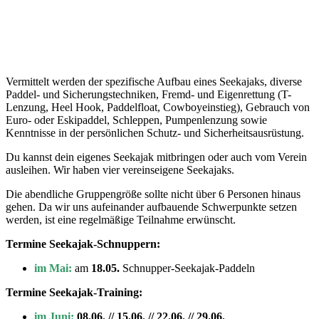
Vermittelt werden der spezifische Aufbau eines Seekajaks, diverse
Paddel- und Sicherungstechniken, Fremd- und Eigenrettung (T-
Lenzung, Heel Hook, Paddelfloat, Cowboyeinstieg), Gebrauch von
Euro- oder Eskipaddel, Schlep­pen, Pumpenlenzung sowie
Kenntnisse in der persönlichen Schutz- und Sicherheitsausrüstung.
Du kannst dein eigenes Seekajak mitbringen oder auch vom Verein
ausleihen. Wir haben vier vereinseigene Seekajaks.
Die abendliche Gruppengröße sollte nicht über 6 Personen hinaus
gehen. Da wir uns aufeinander aufbauende Schwerpunkte setzen
werden, ist eine regelmäßige Teilnahme erwünscht.
Termine Seekajak-Schnuppern:
im Mai:
am
18.05.
Schnupper-Seekajak-Paddeln
Termine Seekajak-Training:
im Juni:
08.06. // 15.06. // 22.06. // 29.06.