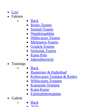
Los!
Fahrten
Back
Regio-Touren
Jugend-Touren
Wanderpaddeln
Wildwasser-Touren
Mehrtages-Touren
Gepäck-Touren
Seekajak-Touren
Kanu-Polo
Jahresübersicht
Trainings
Back
Baggersee & Hallenbad
Kehrwasser-Training & Rodeo
Wildwasser-Training
Kanupolo-Training
Kanu-Kurse
Fahrtenleitertraining
Galerie
Back
2020