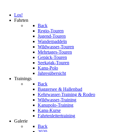
Los!
Fahrten
Back
Regio-Touren
Jugend-Touren
Wanderpaddeln
Wildwasser-Touren
Mehrtages-Touren
Gepäck-Touren
Seekajak-Touren
Kanu-Polo
Jahresübersicht
Trainings
Back
Baggersee & Hallenbad
Kehrwasser-Training & Rodeo
Wildwasser-Training
Kanupolo-Training
Kanu-Kurse
Fahrtenleitertraining
Galerie
Back
2020