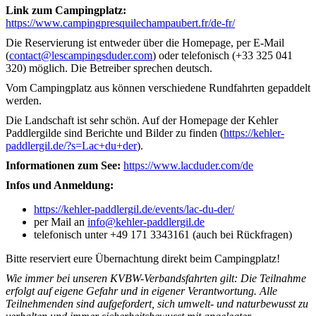
Link zum Campingplatz:
https://www.campingpresquilechampaubert.fr/de-fr/
Die Reservierung ist entweder über die Homepage, per E-Mail
(
contact@lescampingsduder.com
) oder telefonisch (+33 325 041
320) möglich. Die Betreiber sprechen deutsch.
Vom Campingplatz aus können verschiedene Rundfahrten gepaddelt
werden.
Die Landschaft ist sehr schön. Auf der Homepage der Kehler
Paddlergilde sind Berichte und Bilder zu finden (
https://kehler-
paddlergil.de/?s=Lac+du+der
).
Informationen zum See:
https://www.lacduder.com/de
Infos und Anmeldung:
https://kehler-paddlergil.de/events/lac-du-der/
per Mail an
info@kehler-paddlergil.de
telefonisch unter +49 171 3343161 (auch bei Rückfragen)
Bitte reserviert eure Übernachtung direkt beim Campingplatz!
Wie immer bei unseren KVBW-Verbandsfahrten gilt: Die Teilnahme
erfolgt auf eigene Gefahr und in eigener Verantwortung. Alle
Teilnehmenden sind aufgefordert, sich umwelt- und naturbewusst zu