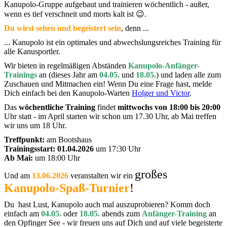
Kanupolo-Gruppe aufgebaut und trainieren wöchentlich - außer,
wenn es tief verschneit und morts kalt ist 😉.
Du wirst sehen und begeistert sein
, denn ...
... Kanupolo ist ein optimales und abwechslungsreiches Training für
alle Kanusportler.
Wir bieten in regelmäßigen Abständen
Kanupolo-Anfänger-
Trainings
an (dieses Jahr am
04.05.
und
18.05.
) und laden alle zum
Zuschauen und Mitmachen ein! Wenn Du eine Frage hast, melde
Dich einfach bei den Kanupolo-Warten
Holger und Victor
.
Das
wöchentliche Training
findet
mittwochs von 18:00 bis 20:00
Uhr statt - im April starten wir schon um 17.30 Uhr, ab Mai treffen
wir uns um 18 Uhr.
Treffpunkt:
am Bootshaus
Trainingsstart: 01.04.2026
um 17:30 Uhr
Ab Mai:
um 18:00 Uhr
großes
Und am
13.06.2026
veranstalten wir ein
Kanupolo-Spaß-Turnier
!
Du hast Lust, Kanupolo auch mal auszuprobieren? Komm doch
einfach am
04.05.
oder
18.05.
abends zum
Anfänger-Training
an
den Opfinger See - wir freuen uns auf Dich und auf viele begeisterte