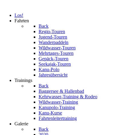
Los!
Fahrten
Back
Regio-Touren
Jugend-Touren
Wanderpaddeln
Wildwasser-Touren
Mehrtages-Touren
Gepäck-Touren
Seekajak-Touren
Kanu-Polo
Jahresübersicht
Trainings
Back
Baggersee & Hallenbad
Kehrwasser-Training & Rodeo
Wildwasser-Training
Kanupolo-Training
Kanu-Kurse
Fahrtenleitertraining
Galerie
Back
2020