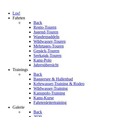
Los!
Fahrten
Back
Regio-Touren
Jugend-Touren
Wanderpaddeln
Wildwasser-Touren
Mehrtages-Touren
Gepäck-Touren
Seekajak-Touren
Kanu-Polo
Jahresübersicht
Trainings
Back
Baggersee & Hallenbad
Kehrwasser-Training & Rodeo
Wildwasser-Training
Kanupolo-Training
Kanu-Kurse
Fahrtenleitertraining
Galerie
Back
2020