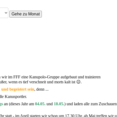
Gehe zu Monat
n wir im FFF eine Kanupolo-Gruppe aufgebaut und trainieren
ßer, wenn es tief verschneit und morts kalt ist 😉.
 und begeistert sein
, denn ...
lle Kanusportler.
gs
an (dieses Jahr am
04.05.
und
18.05.
) und laden alle zum Zuschaue
r statt - im April starten wir schon um 17.30 Uhr, ab Mai treffen wir 