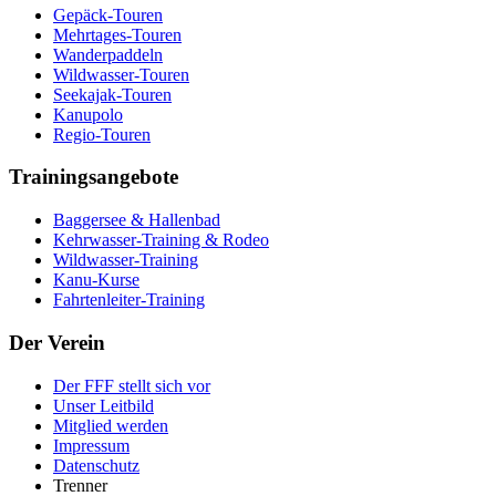
Gepäck-Touren
Mehrtages-Touren
Wanderpaddeln
Wildwasser-Touren
Seekajak-Touren
Kanupolo
Regio-Touren
Trainingsangebote
Baggersee & Hallenbad
Kehrwasser-Training & Rodeo
Wildwasser-Training
Kanu-Kurse
Fahrtenleiter-Training
Der Verein
Der FFF stellt sich vor
Unser Leitbild
Mitglied werden
Impressum
Datenschutz
Trenner