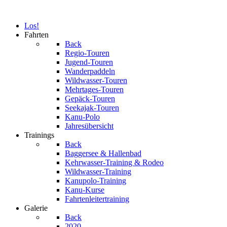
Los!
Fahrten
Back
Regio-Touren
Jugend-Touren
Wanderpaddeln
Wildwasser-Touren
Mehrtages-Touren
Gepäck-Touren
Seekajak-Touren
Kanu-Polo
Jahresübersicht
Trainings
Back
Baggersee & Hallenbad
Kehrwasser-Training & Rodeo
Wildwasser-Training
Kanupolo-Training
Kanu-Kurse
Fahrtenleitertraining
Galerie
Back
2020