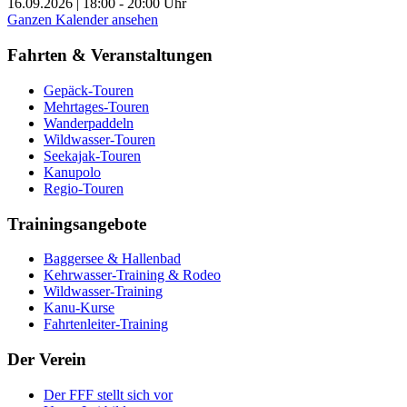
16.09.2026
|
18:00
-
20:00
Uhr
Ganzen Kalender ansehen
Fahrten & Veranstaltungen
Gepäck-Touren
Mehrtages-Touren
Wanderpaddeln
Wildwasser-Touren
Seekajak-Touren
Kanupolo
Regio-Touren
Trainingsangebote
Baggersee & Hallenbad
Kehrwasser-Training & Rodeo
Wildwasser-Training
Kanu-Kurse
Fahrtenleiter-Training
Der Verein
Der FFF stellt sich vor