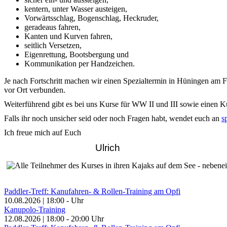
kentern, unter Wasser austeigen,
Vorwärtsschlag, Bogenschlag, Heckruder,
geradeaus fahren,
Kanten und Kurven fahren,
seitlich Versetzen,
Eigenrettung, Bootsbergung und
Kommunikation per Handzeichen.
Je nach Fortschritt machen wir einen Spezialtermin in Hüningen am Fr
vor Ort verbunden.
Weiterführend gibt es bei uns Kurse für WW II und III sowie einen K
Falls ihr noch unsicher seid oder noch Fragen habt, wendet euch an
s
Ich freue mich auf Euch
Ulrich
Paddler-Treff: Kanufahren- & Rollen-Training am Opfi
10.08.2026
|
18:00
-
Uhr
Kanupolo-Training
12.08.2026
|
18:00
-
20:00
Uhr