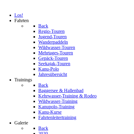
Los!
Fahrten
Back
Regio-Touren
Jugend-Touren
Wanderpaddeln
Wildwasser-Touren
Mehrtages-Touren
Gepäck-Touren
Seekajak-Touren
Kanu-Polo
Jahresübersicht
Trainings
Back
Baggersee & Hallenbad
Kehrwasser-Training & Rodeo
Wildwasser-Training
Kanupolo-Training
Kanu-Kurse
Fahrtenleitertraining
Galerie
Back
2020