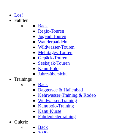
Los!
Fahrten
Back
Regio-Touren
Jugend-Touren
Wanderpaddeln
Wildwasser-Touren
Mehrtages-Touren
Gepäck-Touren
Seekajak-Touren
Kanu-Polo
Jahresübersicht
Trainings
Back
Baggersee & Hallenbad
Kehrwasser-Training & Rodeo
Wildwasser-Training
Kanupolo-Training
Kanu-Kurse
Fahrtenleitertraining
Galerie
Back
2020