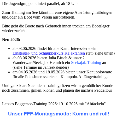
Die Jugendgruppe trainiert parallel, ab 18 Uhr.
Zum Training am See könnt ihr eure eigene Ausrüstung mitbringen
und/oder ein Boot vom Verein ausprobieren.
Bitte gebt die Boote nach Gebrauch innen trocken am Bootslager
wieder zurück.
Neu 2026:
ab 08.06.2026 findet für alle Kanu-Interessierte ein
Einsteiger- und Schnupperkurs Kajakfahren
statt (siehe unten)
ab 08.06.2026 bieten Julia Bitsch & unser 2.
Wanderwart/Seekajak Heinrich ein
Seekajak-Training
an
(siehe Termine im Jahreskalender)
am 04.05.2026 und 18.05.2026 bieten unser Kanupolowarte
für alle Polo-Interessierte ein Kanupolo-Anfängertraining an.
Und ganz klar:
Nach dem Training sitzen wir in gemütlicher Runde
noch zusammen, grillen, klönen und planen die nächste Paddeltour
...
Letztes Baggersee-Training 2026: 19.10.2026 mit "Abfackeln"
Unser FFF-Montagsmotto: Komm und roll!