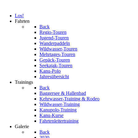
Los!
Fahrten
Back
Regio-Touren
Jugend-Touren
Wanderpaddeln
Wildwasser-Touren
Mehrtages-Touren
Gepäck-Touren
Seekajak-Touren
Kanu-Polo
Jahresübersicht
Trainings
Back
Baggersee & Hallenbad
Kehrwasser-Training & Rodeo
Wildwasser-Training
Kanupolo-Training
Kanu-Kurse
Fahrtenleitertraining
Galerie
Back
2020