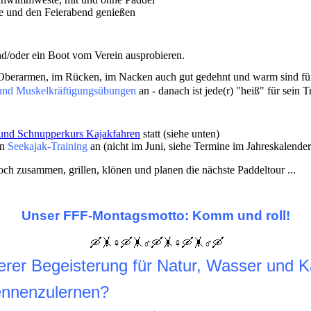
e und den Feierabend genießen
d/oder ein Boot vom Verein ausprobieren.
berarmen, im Rücken, im Nacken auch gut gedehnt und warm sind fürs 
 und Muskelkräftigungsübungen
an - danach ist jede(r) "heiß" für sein T
 und Schnupperkurs Kajakfahren
statt (siehe unten)
in
Seekajak-Training
an (nicht im Juni, siehe Termine im Jahreskalender
ch zusammen, grillen, klönen und planen die nächste Paddeltour ...
Unser FFF-Montagsmotto: Komm und roll!
🛶🤸♀️🛶🤸♂️🛶🤸♀️🛶🤸♂️🛶
erer Begeisterung für Natur, Wasser und 
ennenzulernen?