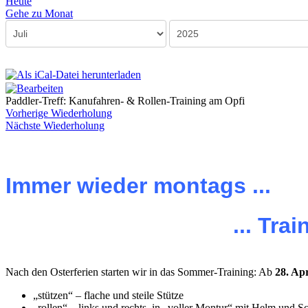
Heute
Gehe zu Monat
Paddler-Treff: Kanufahren- & Rollen-Training am Opfi
Vorherige Wiederholung
Nächste Wiederholung
Immer wieder montags ...
... Tr
Nach den Osterferien starten wir in das Sommer-Training: Ab
28. Ap
„stützen“ – flache und steile Stütze
„rollen“ – links und rechts, in „voller Montur“ mit Helm und