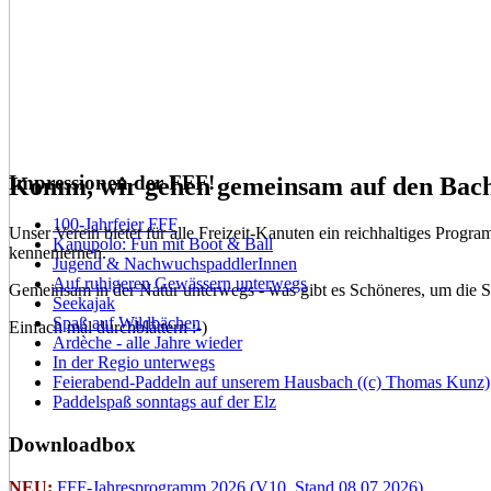
Impressionen der FFF!
Komm, wir gehen gemeinsam auf den Bach 
100-Jahrfeier FFF
Unser Verein bietet für alle Freizeit-Kanuten ein reichhaltiges Pro
Kanupolo: Fun mit Boot & Ball
kennenlernen.
Jugend & NachwuchspaddlerInnen
Auf ruhigeren Gewässern unterwegs
Gemeinsam in der Natur unterwegs - was gibt es Schöneres, um die Se
Seekajak
Spaß auf Wildbächen
Einfach mal durchblättern :-)
Ardèche - alle Jahre wieder
In der Regio unterwegs
Feierabend-Paddeln auf unserem Hausbach ((c) Thomas Kunz)
Paddelspaß sonntags auf der Elz
Downloadbox
NEU:
FFF-Jahresprogramm 2026 (V10, Stand 08.07.2026)