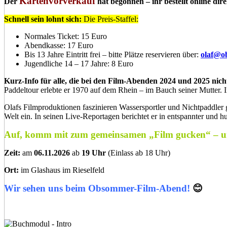
Kartenvorverkauf
Der
hat begonnen – ihr bestellt online di
Schnell sein lohnt sich:
Die Preis-Staffel:
Normales Ticket: 15 Euro
Abendkasse: 17 Euro
Bis 13 Jahre Eintritt frei – bitte Plätze reservieren über:
olaf@o
Jugendliche 14 – 17 Jahre: 8 Euro
Kurz-Info für alle, die bei den Film-Abenden 2024 und 2025 nic
Paddeltour erlebte er 1970 auf dem Rhein – im Bauch seiner Mutter. 
Olafs Filmproduktionen faszinieren Wassersportler und Nichtpaddler 
Welt ein. In seinen Live-Reportagen berichtet er in entspannter und 
Auf, komm mit zum gemeinsamen „Film gucken“ – un
Zeit:
am
06.11.2026
ab
19 Uhr
(Einlass ab 18 Uhr)
Ort:
im Glashaus im Rieselfeld
Wir sehen uns beim Obsommer-Film-Abend!
😊