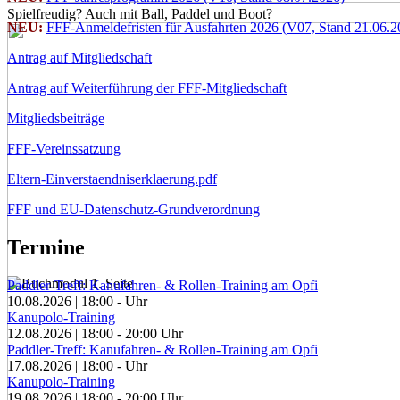
Spielfreudig? Auch mit Ball, Paddel und Boot?
NEU:
FFF-Anmeldefristen für Ausfahrten 2026 (V07, Stand 21.06.2
Antrag auf Mitgliedschaft
Antrag auf Weiterführung der FFF-Mitgliedschaft
Mitgliedsbeiträge
FFF-Vereinssatzung
Eltern-Einverstaendniserklaerung.pdf
FFF und EU-Datenschutz-Grundverordnung
Termine
Paddler-Treff: Kanufahren- & Rollen-Training am Opfi
10.08.2026
|
18:00
-
Uhr
Kanupolo-Training
12.08.2026
|
18:00
-
20:00
Uhr
Paddler-Treff: Kanufahren- & Rollen-Training am Opfi
17.08.2026
|
18:00
-
Uhr
Kanupolo-Training
19.08.2026
|
18:00
-
20:00
Uhr