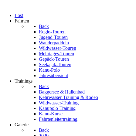
Los!
Fahrten
Back
Regio-Touren
Jugend-Touren
Wanderpaddeln
Wildwasser-Touren
Mehrtages-Touren
Gepäck-Touren
Seekajak-Touren
Kanu-Polo
Jahresübersicht
Trainings
Back
Baggersee & Hallenbad
Kehrwasser-Training & Rodeo
Wildwasser-Training
Kanupolo-Training
Kanu-Kurse
Fahrtenleitertraining
Galerie
Back
2020