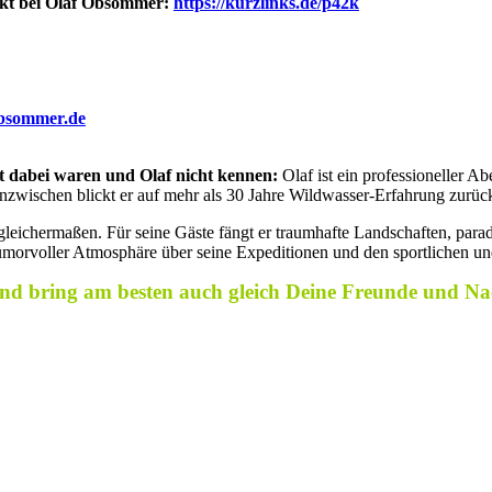
rekt bei Olaf Obsommer:
https://kurzlinks.de/p42k
bsommer.de
ht dabei waren und Olaf nicht kennen:
Olaf ist ein profes­sioneller A
Inzwischen blickt er auf mehr als 30 Jahre Wildwasser-Erfahrung zurüc
gleichermaßen. Für seine Gäste fängt er traumhafte Landschaften, para
humorvoller Atmosphäre über seine Expeditionen und den sportlichen un
d bring am besten auch gleich Deine Freunde und Na