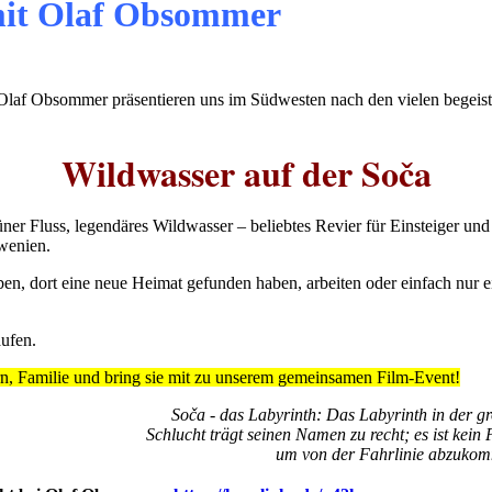
it Olaf Obsommer
d Olaf Obsommer präsentieren uns im Südwesten nach den vielen bege
Wildwasser auf der Soča
er Fluss, legendäres Wildwasser – beliebtes Revier für Einsteiger und
­wenien.
ben, dort eine neue Heimat gefunden haben, arbeiten oder einfach nur 
ufen.
n, Familie und bring sie mit zu unserem gemeinsamen Film-Event!
Soča - das Labyrinth: Das Labyrinth in der g
Schlucht trägt seinen Namen zu recht; es ist kein P
um von der Fahrlinie abzuko