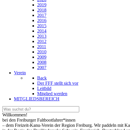
2019
2018
2017
2016
2015
2014
2013
2012
2011
2010
2009
2008
2007
Verein
Back
Der FFF stellt sich vor
Leitbild
Mitglied werden
MITGLIEDSBEREICH
Willkommen!
bei den Freiburger Faltbootfahrer*innen
– dem Freizeit-Kanu-Verein der Region Freiburg. Wir paddeln mit Ka