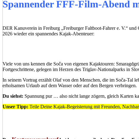
Spannender FFF-Film-Abend m
DER Kanuverein in Freiburg „Freiburger Faltboot-Fahrer e. V.“ un
2026 wieder ein spannendes Kajak-Abenteuer:
Viele von uns kennen die Soča von eigenen Kajak­touren: Smaragdgrün
Fortgeschrittene, gelegen im Herzen des Triglav-Nationalparks in Slo
In seinem Vortrag erzählt Olaf von den Menschen, die im Soča-Tal le
erholsamen Ur­laub auf dem Wasser oder auf den Bergen verbringen.
Du siehst:
Spannung pur … also nicht lange zögern, gleich Karten ka
Unser Tipp:
Teile Deine Kajak-Begeisterung mit Freunden, Nachbar